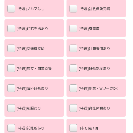
[待遇]ノルマなし
[待遇]社会保険完備
[待遇]住宅手当あり
[待遇]寮完備
[待遇]交通費支給
[待遇]社員登用あり
[待遇]独立・開業支援
[待遇]研修制度あり
[待遇]海外研修あり
[待遇]副業・WワークOK
[待遇]制服あり
[待遇]育児休暇あり
[待遇]託児所あり
[時間]週1回