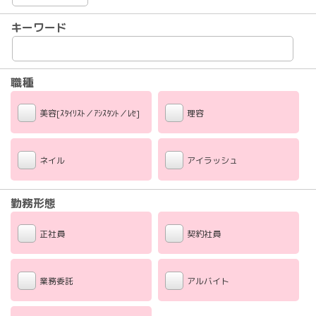
キーワード
職種
美容[ｽﾀｲﾘｽﾄ／ｱｼｽﾀﾝﾄ／ﾚｾ]
理容
ネイル
アイラッシュ
勤務形態
正社員
契約社員
業務委託
アルバイト