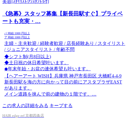
美容[ｽﾀｲﾘｽﾄ/ｱｼｽﾀﾝﾄ/ﾚｾ]
《急募》スタッフ募集【新長田駅すぐ】プライベ
ートも充実・…
パ
時給:
1000
円以上
ア
時給:
1000
円以上
主婦・主夫歓迎 / 経験者歓迎 / 店長経験あり / スタイリスト
/ ジュニアスタイリスト / 年齢不問
◆シフト制(月8日以上)
◆土日祝の休日希望叶います。
◆年末年始・お盆の連休希望も叶います。
【ヘアーアート WISH】兵庫県 神戸市長田区 大橋町4-4-9
新長田駅を海の方に向かって目の前にアスタプラザEAST
があります。
メイン道路を挟んで前の建物の１階です。…
この求人の詳細をみる
キープする
HAIR edge ref 京都四条店