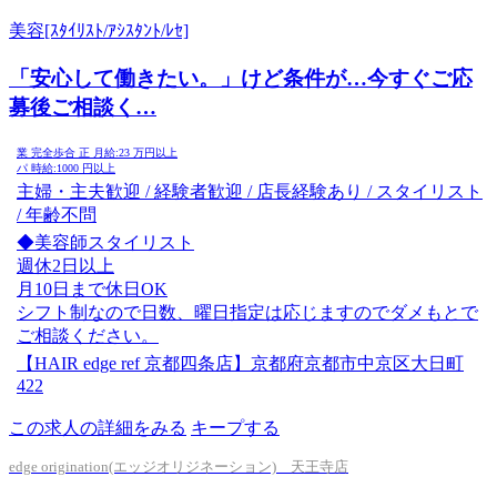
美容[ｽﾀｲﾘｽﾄ/ｱｼｽﾀﾝﾄ/ﾚｾ]
「安心して働きたい。」けど条件が…今すぐご応
募後ご相談く…
業
完全歩合
正
月給:
23
万円以上
パ
時給:
1000
円以上
主婦・主夫歓迎 / 経験者歓迎 / 店長経験あり / スタイリスト
/ 年齢不問
◆美容師スタイリスト
週休2日以上
月10日まで休日OK
シフト制なので日数、曜日指定は応じますのでダメもとで
ご相談ください。
【HAIR edge ref 京都四条店】京都府京都市中京区大日町
422
この求人の詳細をみる
キープする
edge origination(エッジオリジネーション) 天王寺店