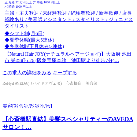
正
月給:
22
万円以上
ア
時給:
1000
円以上
パ
時給:
1000
円以上
主婦・主夫歓迎 / 未経験歓迎 / 経験者歓迎 / 新卒歓迎 / 店長
経験あり / 美容師アシスタント / スタイリスト / ジュニアス
タイリスト
◆シフト制(月6日)
◆夏季休暇(最大5連休)
◆冬季休暇正月休み(3連休)
【Natural Hair JOY(ナチュラルヘアージョイ)】大阪府 池田
市 栄本町6-26 (阪急宝塚本線 池田駅より徒歩7分)…
この求人の詳細をみる
キープする
ReHyd AVEDA(リハイドアヴェダ) 心斎橋店 美容師
美容[ｽﾀｲﾘｽﾄ/ｱｼｽﾀﾝﾄ/ﾚｾ]
【心斎橋駅直結】美髪スペシャリティーのAVEDA
サロン！…