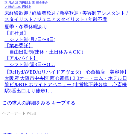
正
月給:
25
万円以上
業
完全歩合
ア
時給:
1000
円以上
未経験歓迎 / 経験者歓迎 / 新卒歓迎 / 美容師アシスタント /
スタイリスト / ジュニアスタイリスト / 年齢不問
夏季・冬季休暇あり
【正社員】
シフト制(月7日〜8日)
【業務委託】
自由出勤制(連休・土日休みもOK!)
【アルバイト】
シフト制(週3日〜O…
【ReHydAVEDA(リハイドアヴェダ) 心斎橋店 美容師】
大阪府 大阪市中央区 西心斎橋1-3-3オー・エム・ホテル日
航ビルB1F ホワイトアベニュー (市営地下鉄各線 心斎橋
駅8番出口より徒歩1…
この求人の詳細をみる
キープする
ヘアーアート WISH