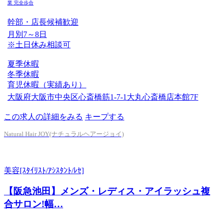
業
完全歩合
幹部・店長候補歓迎
月別7～8日
※土日休み相談可
夏季休暇
冬季休暇
育児休暇（実績あり）
大阪府大阪市中央区心斎橋筋1-7-1大丸心斎橋店本館7F
この求人の詳細をみる
キープする
Natural Hair JOY(ナチュラルヘアージョイ)
美容[ｽﾀｲﾘｽﾄ/ｱｼｽﾀﾝﾄ/ﾚｾ]
【阪急池田】メンズ・レディス・アイラッシュ複
合サロン!幅…