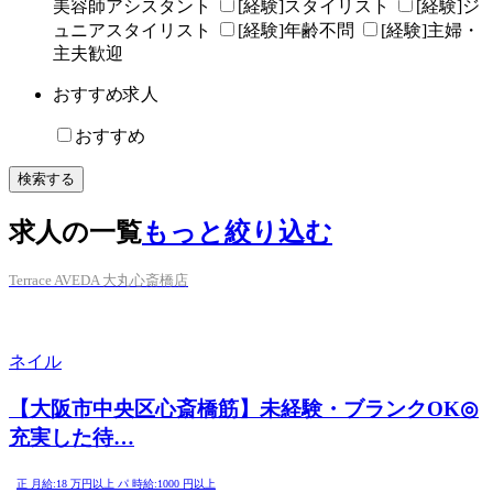
美容師アシスタント
[経験]スタイリスト
[経験]ジ
ュニアスタイリスト
[経験]年齢不問
[経験]主婦・
主夫歓迎
おすすめ求人
おすすめ
求人の一覧
もっと絞り込む
Terrace AVEDA 大丸心斎橋店
ネイル
【大阪市中央区心斎橋筋】未経験・ブランクOK◎
充実した待…
正
月給:
18
万円以上
パ
時給:
1000
円以上