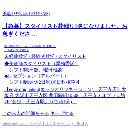
美容[ｽﾀｲﾘｽﾄ/ｱｼｽﾀﾝﾄ/ﾚｾ]
【急募】スタイリスト枠残り1名になりました。お
急ぎくださ…
業
月給:
23
万円以上
ア
時給:
995
円以上
パ
時給:
995
円以上
未経験歓迎 / 経験者歓迎 / スタイリスト
◆美容師スタイリスト（業務委託）
シフト制(日数、曜日相談)
◆レセプション（アルバイト）
シフト制(週休2日制)※日数相談可
【edge origination(エッジオリジネーション) 天王寺店】大
阪府 大阪市天王寺区 悲田院町10-48 天王寺ミオプラザ館
7F (各線 天王寺駅より徒歩1分)…
この求人の詳細をみる
キープする
edge origination(エッジオリジネーション) 梅田店