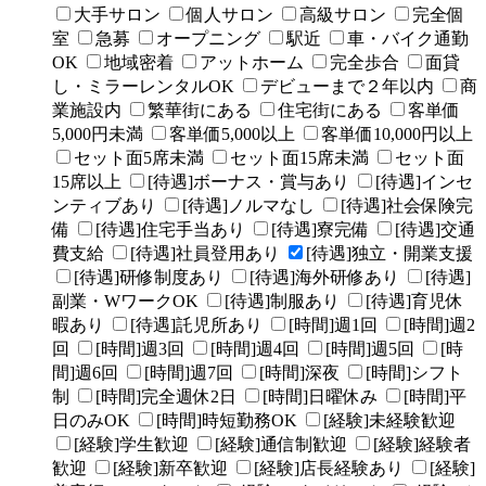
大手サロン
個人サロン
高級サロン
完全個
室
急募
オープニング
駅近
車・バイク通勤
OK
地域密着
アットホーム
完全歩合
面貸
し・ミラーレンタルOK
デビューまで２年以内
商
業施設内
繁華街にある
住宅街にある
客単価
5,000円未満
客単価5,000以上
客単価10,000円以上
セット面5席未満
セット面15席未満
セット面
15席以上
[待遇]ボーナス・賞与あり
[待遇]インセ
ンティブあり
[待遇]ノルマなし
[待遇]社会保険完
備
[待遇]住宅手当あり
[待遇]寮完備
[待遇]交通
費支給
[待遇]社員登用あり
[待遇]独立・開業支援
[待遇]研修制度あり
[待遇]海外研修あり
[待遇]
副業・WワークOK
[待遇]制服あり
[待遇]育児休
暇あり
[待遇]託児所あり
[時間]週1回
[時間]週2
回
[時間]週3回
[時間]週4回
[時間]週5回
[時
間]週6回
[時間]週7回
[時間]深夜
[時間]シフト
制
[時間]完全週休2日
[時間]日曜休み
[時間]平
日のみOK
[時間]時短勤務OK
[経験]未経験歓迎
[経験]学生歓迎
[経験]通信制歓迎
[経験]経験者
歓迎
[経験]新卒歓迎
[経験]店長経験あり
[経験]