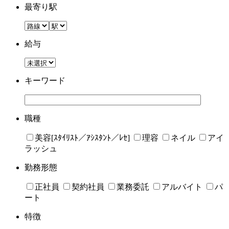
最寄り駅
給与
キーワード
職種
美容[ｽﾀｲﾘｽﾄ／ｱｼｽﾀﾝﾄ／ﾚｾ]
理容
ネイル
アイ
ラッシュ
勤務形態
正社員
契約社員
業務委託
アルバイト
パ
ート
特徴