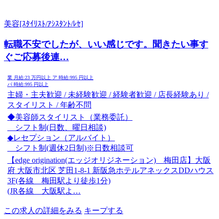
美容[ｽﾀｲﾘｽﾄ/ｱｼｽﾀﾝﾄ/ﾚｾ]
転職不安でしたが、いい感じです。聞きたい事す
ぐご応募後連…
業
月給:
23
万円以上
ア
時給:
995
円以上
パ
時給:
995
円以上
主婦・主夫歓迎 / 未経験歓迎 / 経験者歓迎 / 店長経験あり /
スタイリスト / 年齢不問
◆美容師スタイリスト（業務委託）
シフト制(日数、曜日相談)
◆レセプション（アルバイト）
シフト制(週休2日制)※日数相談可
【edge origination(エッジオリジネーション) 梅田店】大阪
府 大阪市北区 芝田1-8-1 新阪急ホテルアネックスDDハウス
3F(各線 梅田駅より徒歩1分)
(JR各線 大阪駅よ…
この求人の詳細をみる
キープする